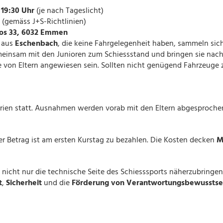
 19:30 Uhr
(je nach Tageslicht)
e (gemäss J+S-Richtlinien)
os 33, 6032 Emmen
 aus
Eschenbach
, die keine Fahrgelegenheit haben, sammeln si
emeinsam mit den Junioren zum Schiessstand und bringen sie nach
e von Eltern angewiesen sein. Sollten nicht genügend Fahrzeuge 
rien statt. Ausnahmen werden vorab mit den Eltern abgesproche
ser Betrag ist am ersten Kurstag zu bezahlen. Die Kosten decken
M
n nicht nur die technische Seite des Schiesssports näherzubringe
t
,
Sicherheit
und die
Förderung von Verantwortungsbewusstse