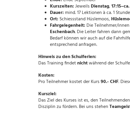
Ende:
Ende September
Kurszeiten:
Jeweils
Dienstag
,
17:15–ca.
Dauer:
mind. 17 Lektionen à ca. 1 Stund
Ort:
Schiessstand Hüslemoos,
Hüslemo
Fahrgelegenheit:
Die Teilnehmer/innen
Eschenbach
. Die Leiter fahren dann g
Bedarf können wir auch auf die Fahrhilf
entsprechend anfragen.
Hinweis zu den Schulferien:
Das Training findet
nicht
während der Schulfe
Kosten:
Pro Teilnehmer kostet der Kurs
90.- CHF
. Die
Kursziel:
Das Ziel des Kurses ist es, den Teilnehmende
Disziplin zu fördern. Bei uns stehen
Teamgeis