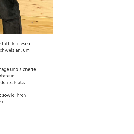
tatt. In diesem
Schweiz an, um
flage und sicherte
tete in
den 5. Platz.
t sowie ihren
en!